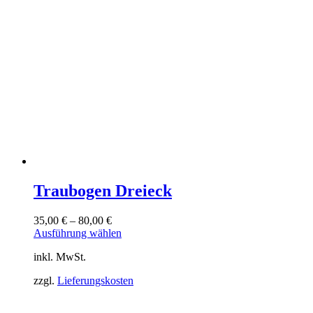
Traubogen Dreieck
35,00
€
–
80,00
€
Dieses
Ausführung wählen
Produkt
inkl. MwSt.
weist
mehrere
zzgl.
Lieferungskosten
Varianten
auf.
Die