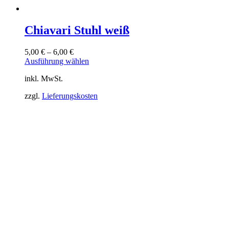
Chiavari Stuhl weiß
5,00
€
–
6,00
€
Dieses
Ausführung wählen
Produkt
inkl. MwSt.
weist
mehrere
zzgl.
Lieferungskosten
Varianten
auf.
Die
Optionen
können
auf
der
Produktseite
gewählt
werden