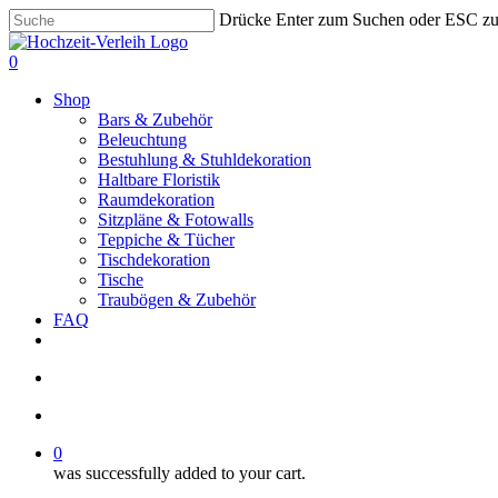
Skip
Drücke Enter zum Suchen oder ESC z
to
Close
main
Search
search
account
0
content
Menu
Shop
Bars & Zubehör
Beleuchtung
Bestuhlung & Stuhldekoration
Haltbare Floristik
Raumdekoration
Sitzpläne & Fotowalls
Teppiche & Tücher
Tischdekoration
Tische
Traubögen & Zubehör
FAQ
pinterest
instagram
phone
email
search
account
0
was successfully added to your cart.