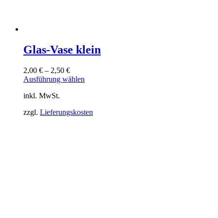
Glas-Vase klein
2,00
€
–
2,50
€
Dieses
Ausführung wählen
Produkt
inkl. MwSt.
weist
mehrere
zzgl.
Lieferungskosten
Varianten
auf.
Die
Optionen
können
auf
der
Produktseite
gewählt
werden