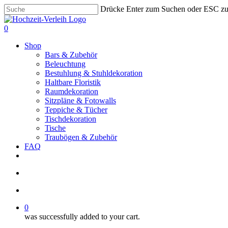
Skip
Drücke Enter zum Suchen oder ESC z
to
Close
main
Search
search
account
0
content
Menu
Shop
Bars & Zubehör
Beleuchtung
Bestuhlung & Stuhldekoration
Haltbare Floristik
Raumdekoration
Sitzpläne & Fotowalls
Teppiche & Tücher
Tischdekoration
Tische
Traubögen & Zubehör
FAQ
pinterest
instagram
phone
email
search
account
0
was successfully added to your cart.