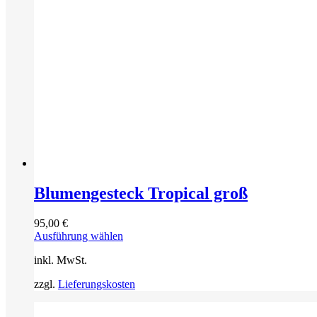
Blumengesteck Tropical groß
95,00
€
Dieses
Ausführung wählen
Produkt
inkl. MwSt.
weist
mehrere
zzgl.
Lieferungskosten
Varianten
auf.
Die