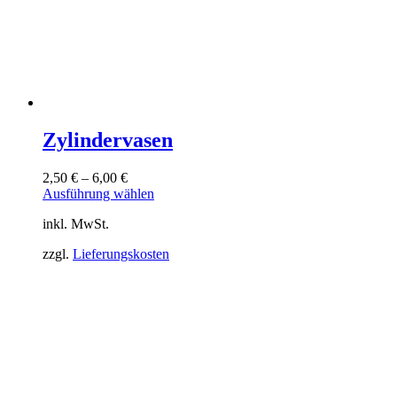
Zylindervasen
2,50
€
–
6,00
€
Dieses
Ausführung wählen
Produkt
inkl. MwSt.
weist
mehrere
zzgl.
Lieferungskosten
Varianten
auf.
Die
Optionen
können
auf
der
Produktseite
gewählt