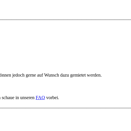
————————————————————————————
, können jedoch gerne auf Wunsch dazu gemietet werden.
n schaue in unseren
FAQ
vorbei.
————————————————————————————