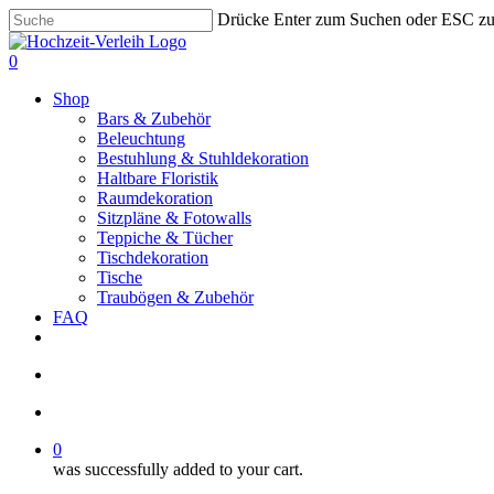
Skip
Drücke Enter zum Suchen oder ESC z
to
Close
main
Search
search
account
0
content
Menu
Shop
Bars & Zubehör
Beleuchtung
Bestuhlung & Stuhldekoration
Haltbare Floristik
Raumdekoration
Sitzpläne & Fotowalls
Teppiche & Tücher
Tischdekoration
Tische
Traubögen & Zubehör
FAQ
pinterest
instagram
phone
email
search
account
0
was successfully added to your cart.