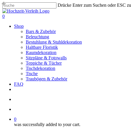
Skip
Drücke Enter zum Suchen oder ESC z
to
Close
main
Search
search
account
0
content
Menu
Shop
Bars & Zubehör
Beleuchtung
Bestuhlung & Stuhldekoration
Haltbare Floristik
Raumdekoration
Sitzpläne & Fotowalls
Teppiche & Tücher
Tischdekoration
Tische
Traubögen & Zubehör
FAQ
pinterest
instagram
phone
email
search
account
0
was successfully added to your cart.