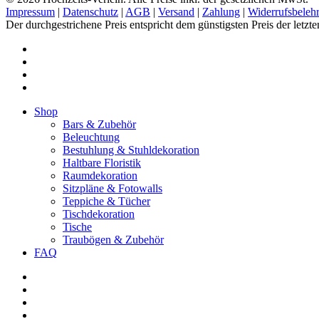
Impressum
|
Datenschutz
|
AGB
|
Versand
|
Zahlung
|
Widerrufsbeleh
Der durchgestrichene Preis entspricht dem günstigsten Preis der letzt
pinterest
instagram
phone
email
Close
Shop
Menu
Bars & Zubehör
Beleuchtung
Bestuhlung & Stuhldekoration
Haltbare Floristik
Raumdekoration
Sitzpläne & Fotowalls
Teppiche & Tücher
Tischdekoration
Tische
Traubögen & Zubehör
FAQ
pinterest
instagram
phone
email