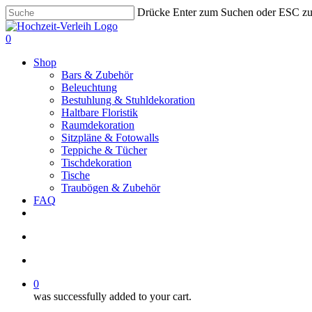
Skip
Drücke Enter zum Suchen oder ESC z
to
Close
main
Search
search
account
0
content
Menu
Shop
Bars & Zubehör
Beleuchtung
Bestuhlung & Stuhldekoration
Haltbare Floristik
Raumdekoration
Sitzpläne & Fotowalls
Teppiche & Tücher
Tischdekoration
Tische
Traubögen & Zubehör
FAQ
pinterest
instagram
phone
email
search
account
0
was successfully added to your cart.