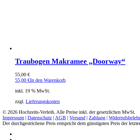
Traubogen Makramee „Doorway“
55,00
€
55,00
€
In den Warenkorb
inkl. 19 % MwSt.
zzgl.
Lieferungskosten
© 2026 Hochzeits-Verleih. Alle Preise inkl. der gesetzlichen MwSt.
Impressum
|
Datenschutz
|
AGB
|
Versand
|
Zahlung
|
Widerrufsbeleh
Der durchgestrichene Preis entspricht dem günstigsten Preis der letzt
pinterest
instagram