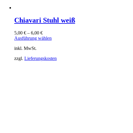
Chiavari Stuhl weiß
5,00
€
–
6,00
€
Dieses
Ausführung wählen
Produkt
inkl. MwSt.
weist
mehrere
zzgl.
Lieferungskosten
Varianten
auf.
Die
Optionen
können
auf
der
Produktseite
gewählt
werden