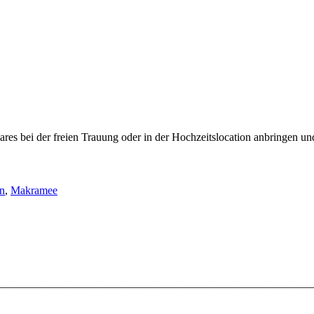
aares bei der freien Trauung oder in der Hochzeitslocation anbringen 
on
,
Makramee
————————————————————————————