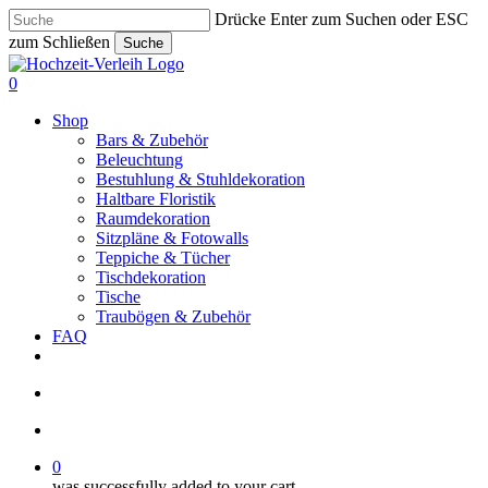
Skip
Drücke Enter zum Suchen oder ESC
to
zum Schließen
Suche
main
Close
content
Search
search
account
0
Menu
Shop
Bars & Zubehör
Beleuchtung
Bestuhlung & Stuhldekoration
Haltbare Floristik
Raumdekoration
Sitzpläne & Fotowalls
Teppiche & Tücher
Tischdekoration
Tische
Traubögen & Zubehör
FAQ
pinterest
instagram
phone
email
search
account
0
was successfully added to your cart.