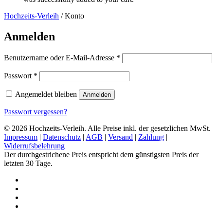
Hochzeits-Verleih
/
Konto
Anmelden
Erforderlich
Benutzername oder E-Mail-Adresse
*
Erforderlich
Passwort
*
Angemeldet bleiben
Anmelden
Passwort vergessen?
© 2026 Hochzeits-Verleih. Alle Preise inkl. der gesetzlichen MwSt.
Impressum
|
Datenschutz
|
AGB
|
Versand
|
Zahlung
|
Widerrufsbelehrung
Der durchgestrichene Preis entspricht dem günstigsten Preis der
letzten 30 Tage.
pinterest
instagram
phone
email