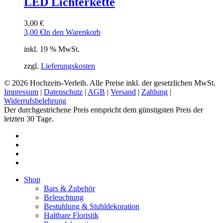
LED Lichterkette
3,00
€
3,00
€
In den Warenkorb
inkl. 19 % MwSt.
zzgl.
Lieferungskosten
© 2026 Hochzeits-Verleih. Alle Preise inkl. der gesetzlichen MwSt.
Impressum
|
Datenschutz
|
AGB
|
Versand
|
Zahlung
|
Widerrufsbelehrung
Der durchgestrichene Preis entspricht dem günstigsten Preis der
letzten 30 Tage.
pinterest
instagram
phone
email
Close
Shop
Menu
Bars & Zubehör
Beleuchtung
Bestuhlung & Stuhldekoration
Haltbare Floristik