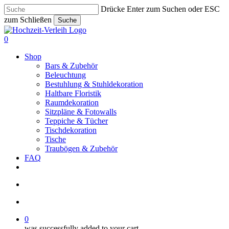
Skip
Drücke Enter zum Suchen oder ESC
to
zum Schließen
Suche
main
Close
content
Search
search
account
0
Menu
Shop
Bars & Zubehör
Beleuchtung
Bestuhlung & Stuhldekoration
Haltbare Floristik
Raumdekoration
Sitzpläne & Fotowalls
Teppiche & Tücher
Tischdekoration
Tische
Traubögen & Zubehör
FAQ
pinterest
instagram
phone
email
search
account
0
was successfully added to your cart.