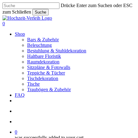
Skip
Drücke Enter zum Suchen oder ESC
to
zum Schließen
Suche
main
Close
content
Search
search
account
0
Menu
Shop
Bars & Zubehör
Beleuchtung
Bestuhlung & Stuhldekoration
Haltbare Floristik
Raumdekoration
Sitzpläne & Fotowalls
Teppiche & Tücher
Tischdekoration
Tische
Traubögen & Zubehör
FAQ
pinterest
instagram
phone
email
search
account
0
was successfully added to your cart.