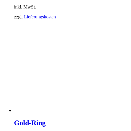
Produkt
inkl. MwSt.
weist
mehrere
zzgl.
Lieferungskosten
Varianten
auf.
Die
Optionen
können
auf
der
Produktseite
gewählt
werden
Gold-Ring