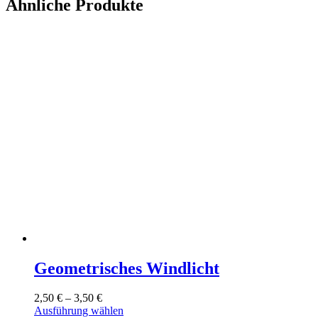
Ähnliche Produkte
Geometrisches Windlicht
2,50
€
–
3,50
€
Dieses
Ausführung wählen