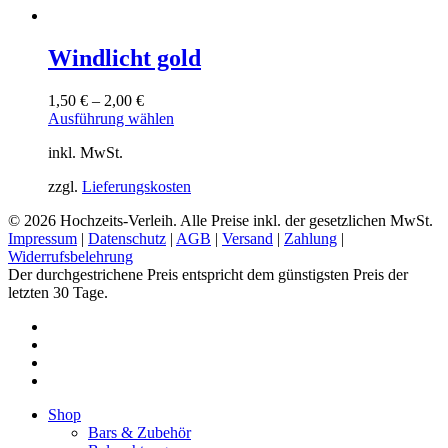
Windlicht gold
1,50
€
–
2,00
€
Dieses
Ausführung wählen
Produkt
inkl. MwSt.
weist
mehrere
zzgl.
Lieferungskosten
Varianten
auf.
© 2026 Hochzeits-Verleih. Alle Preise inkl. der gesetzlichen MwSt.
Die
Impressum
|
Datenschutz
|
AGB
|
Versand
|
Zahlung
|
Optionen
Widerrufsbelehrung
können
Der durchgestrichene Preis entspricht dem günstigsten Preis der
auf
letzten 30 Tage.
der
Produktseite
pinterest
gewählt
instagram
werden
phone
email
Close
Shop
Menu
Bars & Zubehör