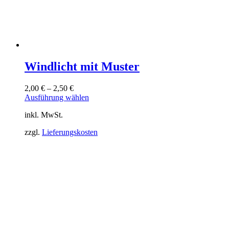
Windlicht mit Muster
2,00
€
–
2,50
€
Dieses
Ausführung wählen
Produkt
inkl. MwSt.
weist
mehrere
zzgl.
Lieferungskosten
Varianten
auf.
Die
Optionen
können
auf
der
Produktseite
gewählt
werden