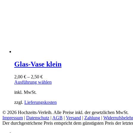
gewählt
werden
Glas-Vase klein
2,00
€
–
2,50
€
Dieses
Ausführung wählen
Produkt
inkl. MwSt.
weist
mehrere
zzgl.
Lieferungskosten
Varianten
auf.
© 2026 Hochzeits-Verleih. Alle Preise inkl. der gesetzlichen MwSt.
Die
Impressum
|
Datenschutz
|
AGB
|
Versand
|
Zahlung
|
Widerrufsbeleh
Optionen
Der durchgestrichene Preis entspricht dem günstigsten Preis der letzt
können
auf
pinterest