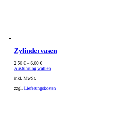
Zylindervasen
2,50
€
–
6,00
€
Dieses
Ausführung wählen
Produkt
inkl. MwSt.
weist
mehrere
zzgl.
Lieferungskosten
Varianten
auf.
Die
Optionen
können
auf
der
Produktseite