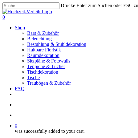
Skip
Drücke Enter zum Suchen oder ESC z
to
Close
main
Search
search
account
0
content
Menu
Shop
Bars & Zubehör
Beleuchtung
Bestuhlung & Stuhldekoration
Haltbare Floristik
Raumdekoration
Sitzpläne & Fotowalls
Teppiche & Tücher
Tischdekoration
Tische
Traubögen & Zubehör
FAQ
pinterest
instagram
phone
email
search
account
0
was successfully added to your cart.