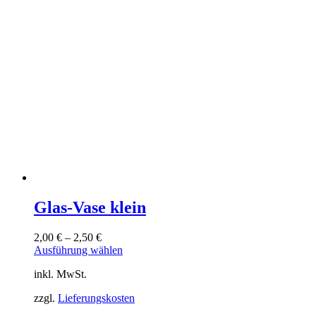
können
auf
der
Produktseite
gewählt
werden
Glas-Vase klein
2,00
€
–
2,50
€
Dieses
Ausführung wählen
Produkt
inkl. MwSt.
weist
mehrere
zzgl.
Lieferungskosten
Varianten
auf.