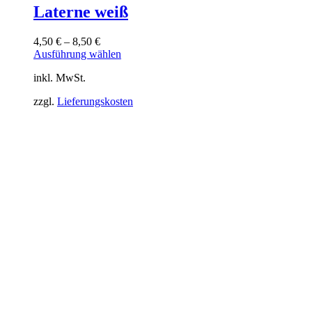
Laterne weiß
4,50
€
–
8,50
€
Dieses
Ausführung wählen
Produkt
inkl. MwSt.
weist
mehrere
zzgl.
Lieferungskosten
Varianten
auf.
Die
Optionen
können
auf
der
Produktseite
gewählt
werden