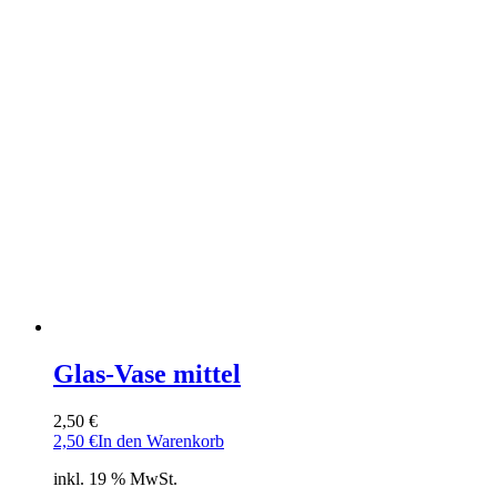
Die
Optionen
können
auf
der
Produktseite
gewählt
werden
Glas-Vase mittel
2,50
€
2,50
€
In den Warenkorb
inkl. 19 % MwSt.