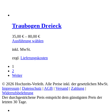
Traubogen Dreieck
35,00
€
–
80,00
€
Dieses
Ausführung wählen
Produkt
inkl. MwSt.
weist
mehrere
zzgl.
Lieferungskosten
Varianten
auf.
1
Die
2
Optionen
Weiter
können
auf
© 2026 Hochzeits-Verleih. Alle Preise inkl. der gesetzlichen MwSt.
der
Impressum
|
Datenschutz
|
AGB
|
Versand
|
Zahlung
|
Produktseite
Widerrufsbelehrung
gewählt
Der durchgestrichene Preis entspricht dem günstigsten Preis der
werden
letzten 30 Tage.
pinterest