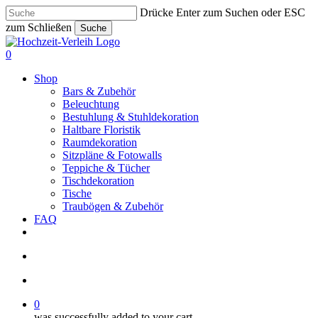
Skip
Drücke Enter zum Suchen oder ESC
to
zum Schließen
Suche
main
Close
content
Search
search
account
0
Menu
Shop
Bars & Zubehör
Beleuchtung
Bestuhlung & Stuhldekoration
Haltbare Floristik
Raumdekoration
Sitzpläne & Fotowalls
Teppiche & Tücher
Tischdekoration
Tische
Traubögen & Zubehör
FAQ
pinterest
instagram
phone
email
search
account
0
was successfully added to your cart.