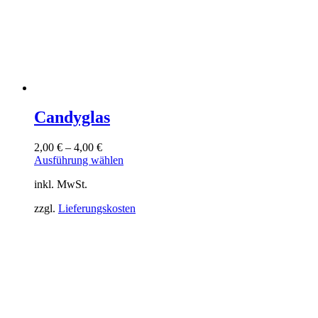
Candyglas
2,00
€
–
4,00
€
Dieses
Ausführung wählen
Produkt
inkl. MwSt.
weist
mehrere
zzgl.
Lieferungskosten
Varianten
auf.
Die
Optionen
können
auf
der
Produktseite
gewählt