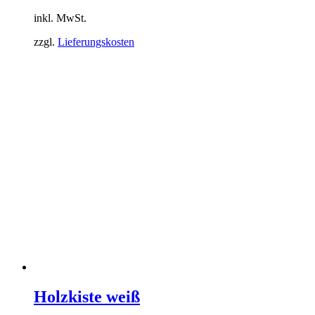
Produkt
inkl. MwSt.
weist
mehrere
zzgl.
Lieferungskosten
Varianten
auf.
Die
Optionen
können
auf
der
Produktseite
gewählt
werden
Holzkiste weiß