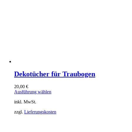
Produktseite
gewählt
werden
Dekotücher für Traubogen
20,00
€
Dieses
Ausführung wählen
Produkt
inkl. MwSt.
weist
mehrere
zzgl.
Lieferungskosten
Varianten
auf.
Die
Optionen