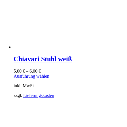
werden
Chiavari Stuhl weiß
5,00
€
–
6,00
€
Dieses
Ausführung wählen
Produkt
inkl. MwSt.
weist
mehrere
zzgl.
Lieferungskosten
Varianten
auf.
Die
Optionen
können
auf
der