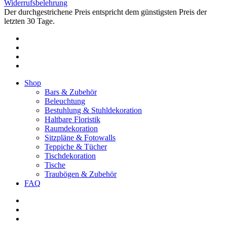
Widerrufsbelehrung
Der durchgestrichene Preis entspricht dem günstigsten Preis der
letzten 30 Tage.
pinterest
instagram
phone
email
Close
Shop
Menu
Bars & Zubehör
Beleuchtung
Bestuhlung & Stuhldekoration
Haltbare Floristik
Raumdekoration
Sitzpläne & Fotowalls
Teppiche & Tücher
Tischdekoration
Tische
Traubögen & Zubehör
FAQ
pinterest
instagram
phone