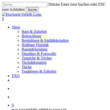
Skip
Drücke Enter zum Suchen oder ESC
to
zum Schließen
Suche
main
Close
content
Search
search
account
0
Menu
Shop
Bars & Zubehör
Beleuchtung
Bestuhlung & Stuhldekoration
Haltbare Floristik
Raumdekoration
Sitzpläne & Fotowalls
Teppiche & Tücher
Tischdekoration
Tische
Traubögen & Zubehör
FAQ
pinterest
instagram
phone
email
search
account
0
was successfully added to your cart.