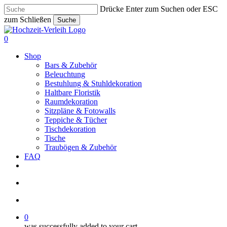
Skip
Drücke Enter zum Suchen oder ESC
to
zum Schließen
Suche
main
Close
content
Search
search
account
0
Menu
Shop
Bars & Zubehör
Beleuchtung
Bestuhlung & Stuhldekoration
Haltbare Floristik
Raumdekoration
Sitzpläne & Fotowalls
Teppiche & Tücher
Tischdekoration
Tische
Traubögen & Zubehör
FAQ
pinterest
instagram
phone
email
search
account
0
was successfully added to your cart.