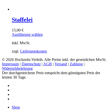
Staffelei
15,00
€
Dieses
Ausführung wählen
Produkt
inkl. MwSt.
weist
mehrere
zzgl.
Lieferungskosten
Varianten
auf.
© 2026 Hochzeits-Verleih. Alle Preise inkl. der gesetzlichen MwSt.
Die
Impressum
|
Datenschutz
|
AGB
|
Versand
|
Zahlung
|
Optionen
Widerrufsbelehrung
können
Der durchgestrichene Preis entspricht dem günstigsten Preis der
auf
letzten 30 Tage.
der
Produktseite
pinterest
gewählt
instagram
werden
phone
email
Close
Shop