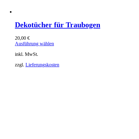
Dekotücher für Traubogen
20,00
€
Dieses
Ausführung wählen
Produkt
inkl. MwSt.
weist
mehrere
zzgl.
Lieferungskosten
Varianten
auf.
Die
Optionen
können
auf
der
Produktseite
gewählt
werden