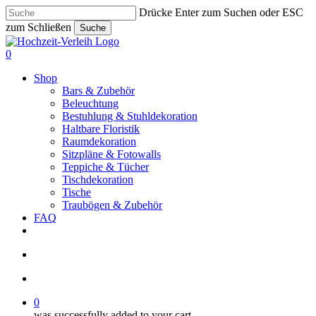
Skip
Drücke Enter zum Suchen oder ESC
to
zum Schließen
Suche
main
Close
content
Search
search
account
0
Menu
Shop
Bars & Zubehör
Beleuchtung
Bestuhlung & Stuhldekoration
Haltbare Floristik
Raumdekoration
Sitzpläne & Fotowalls
Teppiche & Tücher
Tischdekoration
Tische
Traubögen & Zubehör
FAQ
pinterest
instagram
phone
email
search
account
0
was successfully added to your cart.