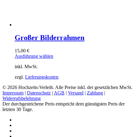
Großer Bilderrahmen
15,00
€
Dieses
Ausführung wählen
Produkt
inkl. MwSt.
weist
mehrere
zzgl.
Lieferungskosten
Varianten
auf.
© 2026 Hochzeits-Verleih. Alle Preise inkl. der gesetzlichen MwSt.
Die
Impressum
|
Datenschutz
|
AGB
|
Versand
|
Zahlung
|
Optionen
Widerrufsbelehrung
können
Der durchgestrichene Preis entspricht dem günstigsten Preis der
auf
letzten 30 Tage.
der
Produktseite
pinterest
gewählt
instagram
werden
phone
email