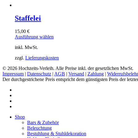
Staffelei
15,00
€
Dieses
Ausführung wählen
Produkt
inkl. MwSt.
weist
mehrere
zzgl.
Lieferungskosten
Varianten
auf.
© 2026 Hochzeits-Verleih. Alle Preise inkl. der gesetzlichen MwSt.
Die
Impressum
|
Datenschutz
|
AGB
|
Versand
|
Zahlung
|
Widerrufsbeleh
Optionen
Der durchgestrichene Preis entspricht dem günstigsten Preis der letzt
können
auf
pinterest
der
instagram
Produktseite
phone
gewählt
email
werden
Close
Shop
Menu
Bars & Zubehör
Beleuchtung
Bestuhlung & Stuhldekoration