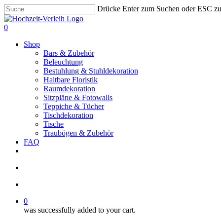
Skip
Drücke Enter zum Suchen oder ESC z
to
Close
main
Search
search
account
0
content
Menu
Shop
Bars & Zubehör
Beleuchtung
Bestuhlung & Stuhldekoration
Haltbare Floristik
Raumdekoration
Sitzpläne & Fotowalls
Teppiche & Tücher
Tischdekoration
Tische
Traubögen & Zubehör
FAQ
pinterest
instagram
phone
email
search
account
0
was successfully added to your cart.